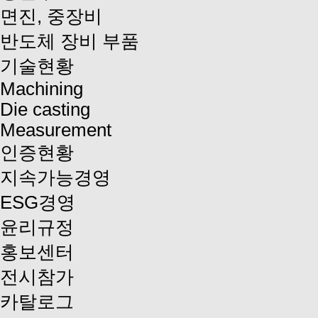
면진, 중장비
반도체 장비 부품
기술현황
Machining
Die casting
Measurement
인증현황
지속가능경영
ESG경영
윤리규정
홍보센터
전시참가
카탈로그