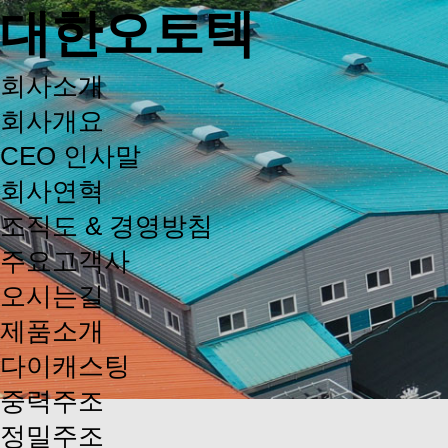
대한오토텍
회사소개
회사개요
CEO 인사말
회사연혁
조직도 & 경영방침
주요고객사
오시는길
제품소개
다이캐스팅
중력주조
정밀주조